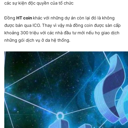
các sự kiện độc quyền của tổ chức
Đồng
HT coin
khác với những dự án còn lại đó là không
được bán qua ICO. Thay vì vậy mà đồng coin được sàn cấp
khoảng 300 triệu với các nhà đầu tư mới nếu họ giao dịch
những gói dịch vụ ở da hệ thống.