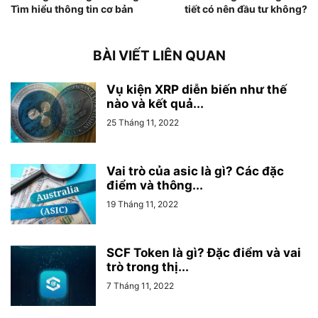
Tìm hiểu thông tin cơ bản
tiết có nên đầu tư không?
BÀI VIẾT LIÊN QUAN
Vụ kiện XRP diễn biến như thế
nào và kết quả...
25 Tháng 11, 2022
Vai trò của asic là gì? Các đặc
điểm và thông...
19 Tháng 11, 2022
SCF Token là gì? Đặc điểm và vai
trò trong thị...
7 Tháng 11, 2022