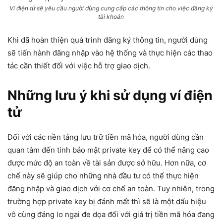
Ví điện tử sẽ yêu cầu người dùng cung cấp các thông tin cho việc đăng ký
tài khoản
Khi đã hoàn thiện quá trình đăng ký thông tin, người dùng
sẽ tiến hành đăng nhập vào hệ thống và thực hiện các thao
tác cần thiết đối với việc hỗ trợ giao dịch.
Những lưu ý khi sử dụng ví điện
tử
Đối với các nền tảng lưu trữ tiền mã hóa, người dùng cần
quan tâm đến tính bảo mật private key để có thể nâng cao
được mức độ an toàn về tài sản được sở hữu. Hơn nữa, cơ
chế này sẽ giúp cho những nhà đầu tư có thể thực hiện
đăng nhập và giao dịch với cơ chế an toàn. Tuy nhiên, trong
trường hợp private key bị đánh mất thì sẽ là một dấu hiệu
vô cùng đáng lo ngại đe dọa đối với giá trị tiền mã hóa đang