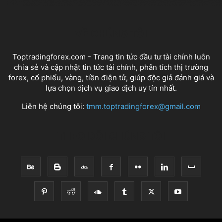
VỀ CHÚNG TÔI
Toptradingforex.com - Trang tin tức đầu tư tài chính luôn
chia sẻ và cập nhật tin tức tài chính, phân tích thị trường
forex, cổ phiếu, vàng, tiền điện tử, giúp độc giả đánh giá và
lựa chọn dịch vụ giao dịch uy tín nhất.
Liên hệ chúng tôi:
tmm.toptradingforex@gmail.com
THEO DÕI CHÚNG TÔI