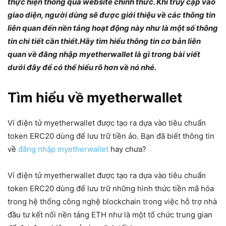
thực hiện thông qua website chính thức. Khi truy cập vào
giao diện, người dùng sẽ được giới thiệu về các thông tin
liên quan đến nền tảng hoạt động này như là một số thông
tin chi tiết cần thiết.Hãy tìm hiểu thông tin cơ bản liên
quan về đăng nhập myetherwallet là gì trong bài viết
dưới đây để có thể hiểu rõ hơn về nó nhé.
Tìm hiểu về myetherwallet
Ví điện tử myetherwallet được tạo ra dựa vào tiêu chuẩn
token ERC20 dùng để lưu trữ tiền ảo. Bạn đã biết thông tin
về
đăng nhập myetherwallet
hay chưa?
Ví điện tử myetherwallet được tạo ra dựa vào tiêu chuẩn
token ERC20 dùng để lưu trữ những hình thức tiền mã hóa
trong hệ thống công nghệ blockchain trong việc hỗ trợ nhà
đầu tư kết nối nền tảng ETH như là một tổ chức trung gian