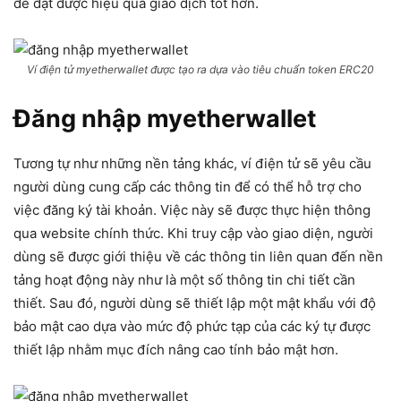
để đạt được hiệu quả giao dịch tốt hơn.
Ví điện tử myetherwallet được tạo ra dựa vào tiêu chuẩn token ERC20
Đăng nhập myetherwallet
Tương tự như những nền tảng khác, ví điện tử sẽ yêu cầu
người dùng cung cấp các thông tin để có thể hỗ trợ cho
việc đăng ký tài khoản. Việc này sẽ được thực hiện thông
qua website chính thức. Khi truy cập vào giao diện, người
dùng sẽ được giới thiệu về các thông tin liên quan đến nền
tảng hoạt động này như là một số thông tin chi tiết cần
thiết. Sau đó, người dùng sẽ thiết lập một mật khẩu với độ
bảo mật cao dựa vào mức độ phức tạp của các ký tự được
thiết lập nhằm mục đích nâng cao tính bảo mật hơn.