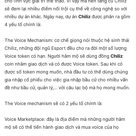
cho lĩnh vực giải trí thể thao. Vì vậy mà nền tảng củ Chiliz
sẽ đem lại nhiều điểm nổi trội cụ thể về công nghệ so với
nhiều dự án khác. Ngày nay, dự án
Chiliz
được phân ra gồm
4 yếu tố chính là:
The Voice Mechanism: cơ chế giọng nói thuộc hệ sinh thái
Chiliz, những đội ngũ Esport đều cho ra đời một số lượng
Voice token có hạn. Người hâm mộ sẽ dùng đồng
Chiliz
coin nhằm giao dịch và có được Voice token. Sau khi có
được số token mong muốn, nhà đầu tư có thể dùng chúng
gia nhập cổ phiếu cho việc gia nhập bầu cử cho nhiều vấn
đề như bầu cử, quản lý,… với câu lạc bộ mà họ mong muốn.
The Voice mechanism sẽ có 2 yếu tố chính là:
Voice Marketplace: đây là địa điểm mà những người hâm
mộ sẽ có thể tiến hành giao dịch và mua voice của họ