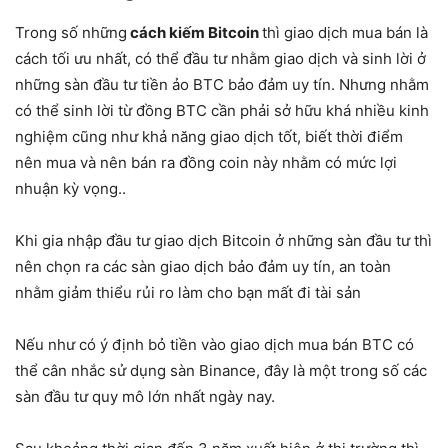
Trong số những
cách kiếm Bitcoin
thì giao dịch mua bán là
cách tối ưu nhất, có thể đầu tư nhằm giao dịch và sinh lời ở
những sàn đầu tư tiền ảo BTC bảo đảm uy tín. Nhưng nhằm
có thể sinh lời từ đồng BTC cần phải sở hữu khá nhiều kinh
nghiệm cũng như khả năng giao dịch tốt, biết thời điểm
nên mua và nên bán ra đồng coin này nhằm có mức lợi
nhuận kỳ vọng..
Khi gia nhập đầu tư giao dịch Bitcoin ở những sàn đầu tư thì
nên chọn ra các sàn giao dịch bảo đảm uy tín, an toàn
nhằm giảm thiểu rủi ro làm cho bạn mất đi tài sản
Nếu như có ý định bỏ tiền vào giao dịch mua bán BTC có
thể cân nhắc sử dụng sàn Binance, đây là một trong số các
sàn đầu tư quy mô lớn nhất ngày nay.