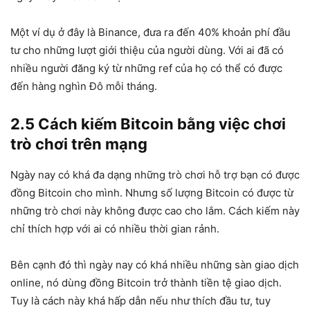
Một ví dụ ở đây là Binance, đưa ra đến 40% khoản phí đầu
tư cho những lượt giới thiệu của người dùng. Với ai đã có
nhiều người đăng ký từ những ref của họ có thể có được
đến hàng nghìn Đô mỗi tháng.
2.5 Cách kiếm Bitcoin bằng việc chơi
trò chơi trên mạng
Ngày nay có khá đa dạng những trò chơi hỗ trợ bạn có được
đồng Bitcoin cho mình. Nhưng số lượng Bitcoin có được từ
những trò chơi này không được cao cho lắm. Cách kiếm này
chỉ thích hợp với ai có nhiều thời gian rảnh.
Bên cạnh đó thì ngày nay có khá nhiều những sàn giao dịch
online, nó dùng đồng Bitcoin trở thành tiền tệ giao dịch.
Tuy là cách này khá hấp dẫn nếu như thích đầu tư, tuy