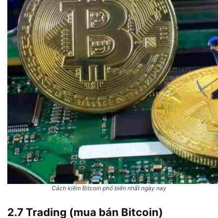
Cách kiếm Bitcoin phổ biến nhất ngày nay
2.7 Trading (mua bán Bitcoin)