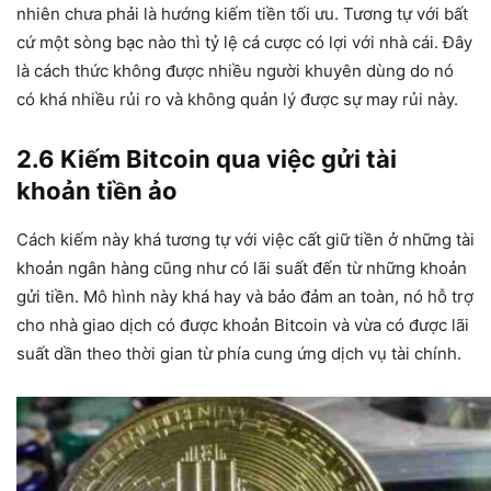
nhiên chưa phải là hướng kiếm tiền tối ưu. Tương tự với bất
cứ một sòng bạc nào thì tỷ lệ cá cược có lợi với nhà cái. Đây
là cách thức không được nhiều người khuyên dùng do nó
có khá nhiều rủi ro và không quản lý được sự may rủi này.
2.6 Kiếm Bitcoin qua việc gửi tài
khoản tiền ảo
Cách kiếm này khá tương tự với việc cất giữ tiền ở những tài
khoản ngân hàng cũng như có lãi suất đến từ những khoản
gửi tiền. Mô hình này khá hay và bảo đảm an toàn, nó hỗ trợ
cho nhà giao dịch có được khoản Bitcoin và vừa có được lãi
suất dần theo thời gian từ phía cung ứng dịch vụ tài chính.