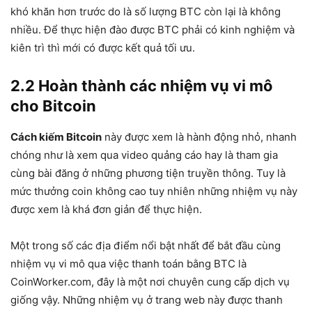
khó khăn hơn trước do là số lượng BTC còn lại là không
nhiều. Để thực hiện đào được BTC phải có kinh nghiệm và
kiên trì thì mới có được kết quả tối ưu.
2.2 Hoàn thành các nhiệm vụ vi mô
cho Bitcoin
Cách kiếm Bitcoin
này được xem là hành động nhỏ, nhanh
chóng như là xem qua video quảng cáo hay là tham gia
cùng bài đăng ở những phương tiện truyền thông. Tuy là
mức thưởng coin không cao tuy nhiên những nhiệm vụ này
được xem là khá đơn giản để thực hiện.
Một trong số các địa điểm nổi bật nhất để bắt đầu cùng
nhiệm vụ vi mô qua việc thanh toán bằng BTC là
CoinWorker.com, đây là một nơi chuyên cung cấp dịch vụ
giống vậy. Những nhiệm vụ ở trang web này được thanh