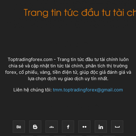
VỀ CHÚNG TÔI
Toptradingforex.com - Trang tin tức đầu tư tài chính luôn
chia sẻ và cập nhật tin tức tài chính, phân tích thị trường
forex, cổ phiếu, vàng, tiền điện tử, giúp độc giả đánh giá và
lựa chọn dịch vụ giao dịch uy tín nhất.
Liên hệ chúng tôi:
tmm.toptradingforex@gmail.com
THEO DÕI CHÚNG TÔI