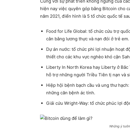
Cùng với sự phát triển không ngừng của các 
hiện nay việc quyên góp bằng Bitcoin cho cá
năm 2021, điển hình là 5 tổ chức quốc tế sa
Food for Life Global: tổ chức cứu trợ qu
cân bằng lương thực và nạn đói ở trẻ em.
Dự án nước: tổ chức phi lợi nhuận hoạt đ
thiết cho các khu vực nghèo khó cận Sah
Liberty In North Korea hay Liberty ở Bắc 
hỗ trợ những người Triều Tiên tị nạn và 
Hiệp hội bệnh bạch cầu và ung thư hạch: 
những căn bệnh ác tính.
Giải cứu Wright-Way: tổ chức phúc lợi độ
Những ý tưởn