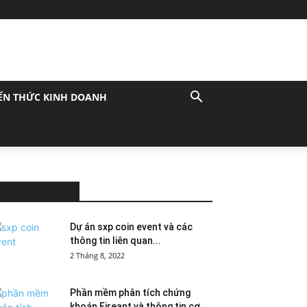
ẾN THỨC KINH DOANH
MOST POPULAR
Dự án sxp coin event và các
thông tin liên quan...
2 Tháng 8, 2022
Phần mềm phân tích chứng
khoán Fireant và thông tin cơ...