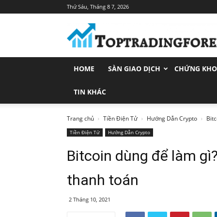
Thứ Sáu, Tháng 8 7, 2026
Toptradingforex.com
–
Trang
Tin
Tức
HOME
SÀN GIAO DỊCH
CHỨNG KH
Đầu
Tư
Tài
TIN KHÁC
Chính
Trang chủ
Tiền Điện Tử
Hướng Dẫn Crypto
Bit
Tiền Điện Tử
Hướng Dẫn Crypto
Bitcoin dùng để làm gì
thanh toán
2 Tháng 10, 2021