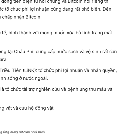
đồng tiền điện tử nói chung và Bitcoin nói riêng thì
c tổ chức phi lợi nhuận cũng đang rất phổ biến. Đến
u chấp nhận Bitcoin:
ốc tế, hình thành với mong muốn xóa bỏ tình trạng mất
ộng tại Châu Phi, cung cấp nước sạch và vệ sinh rất cần
ara.
Triều Tiên (LiNK): tổ chức phi lợi nhuận về nhân quyền,
sinh sống ở nước ngoài.
là tổ chức tài trợ nghiên cứu về bệnh ung thư máu và
ng vật và cứu hộ động vật
g ứng dụng Bitcoin phổ biến