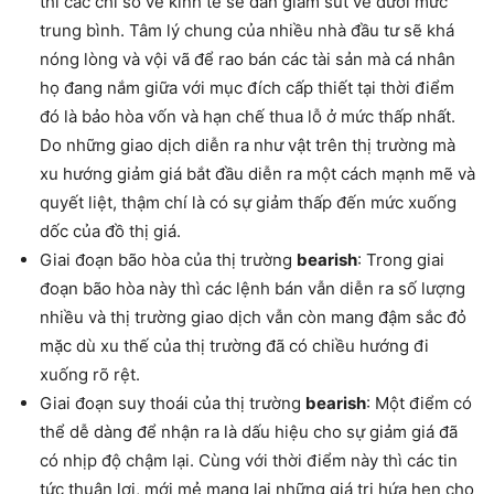
thì các chỉ số về kinh tế sẽ dần giảm sút về dưới mức
trung bình. Tâm lý chung của nhiều nhà đầu tư sẽ khá
nóng lòng và vội vã để rao bán các tài sản mà cá nhân
họ đang nắm giữa với mục đích cấp thiết tại thời điểm
đó là bảo hòa vốn và hạn chế thua lỗ ở mức thấp nhất.
Do những giao dịch diễn ra như vật trên thị trường mà
xu hướng giảm giá bắt đầu diễn ra một cách mạnh mẽ và
quyết liệt, thậm chí là có sự giảm thấp đến mức xuống
dốc của đồ thị giá.
Giai đoạn bão hòa của thị trường
bearish
: Trong giai
đoạn bão hòa này thì các lệnh bán vẫn diễn ra số lượng
nhiều và thị trường giao dịch vẫn còn mang đậm sắc đỏ
mặc dù xu thế của thị trường đã có chiều hướng đi
xuống rõ rệt.
Giai đoạn suy thoái của thị trường
bearish
: Một điểm có
thể dễ dàng để nhận ra là dấu hiệu cho sự giảm giá đã
có nhịp độ chậm lại. Cùng với thời điểm này thì các tin
tức thuận lợi, mới mẻ mang lại những giá trị hứa hẹn cho