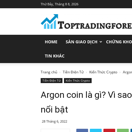
Thứ Bảy, Tháng 8 8, 2026
Toptradingforex.com
–
Trang
Tin
Tức
HOME
SÀN GIAO DỊCH
CHỨNG KH
Đầu
Tư
Tài
TIN KHÁC
Chính
Trang chủ
Tiền Điện Tử
Kiến Thức Crypto
Argon
Tiền Điện Tử
Kiến Thức Crypto
Argon coin là gì? Vì sa
nổi bật
28 Tháng 6, 2022