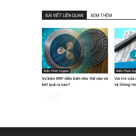
BÀI VIẾT LIÊN QUAN
XEM THÊM
Kiến Thức Crypto
Kiến Thức Cr
Vụ kiện XRP diễn biến như thế nào và
Vai trò của
kết quả ra sao?
và thông ti