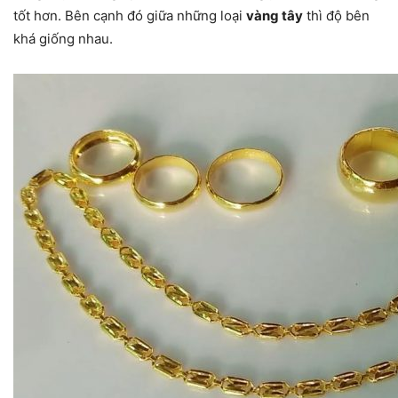
tốt hơn. Bên cạnh đó giữa những loại
vàng tây
thì độ bên
khá giống nhau.