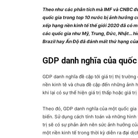
Theo như các phân tích mà IMF và CNBC đưa
quốc gia trong top 10 nước bị ảnh hưởng c
xếp hạng nền kinh tế thế giới 2020 đã có một
các quốc gia như Mỹ, Trung, Đức, Nhật… hi
Brazil hay Ấn Độ đã đánh mất thứ hạng của
GDP danh nghĩa của quốc 
GDP danh nghĩa đề cập tới giá trị thị trường
nền kinh tê và chưa đề cập đến những ảnh h
khi lại có sự thể hiện giá trị thấp hoặc giá t
Theo đó, GDP danh nghĩa của một quốc gia s
biến. Sử dụng cách tính toán và những hình 
trị sẽ có sự phản ảnh nên sức ảnh hưởng củ
một nền kinh tế trong thời kỳ diễn ra đại dịc