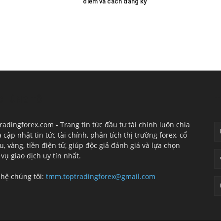
điểm và cách đăng ký
CHÚNG TÔI
T
radingforex.com - Trang tin tức đầu tư tài chính luôn chia
à cập nhật tin tức tài chính, phân tích thị trường forex, cổ
u, vàng, tiền điện tử, giúp độc giả đánh giá và lựa chọn
 vụ giao dịch uy tín nhất.
 hệ chúng tôi:
tmm.toptradingforex@gmail.com