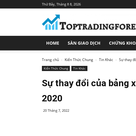
Thứ Bảy, Tháng 8 8, 2026
Toptradingforex.com
–
Trang
Tin
Tức
HOME
SÀN GIAO DỊCH
CHỨNG KH
Đầu
Tư
Tài
Trang chủ
Kiến Thức Chung
Tin Khác
Sự thay đổ
Chính
Kiến Thức Chung
Tin Khác
Sự thay đổi của bảng x
2020
20 Tháng 7, 2022
Share