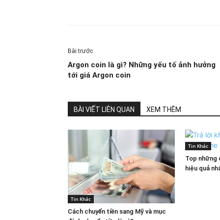
Share
Bài trước
Argon coin là gì? Những yếu tố ảnh hưởng
tới giá Argon coin
BÀI VIẾT LIÊN QUAN
XEM THÊM
Tin Khác
Top những c
hiệu quả nh
Tin Khác
Cách chuyển tiền sang Mỹ và mục