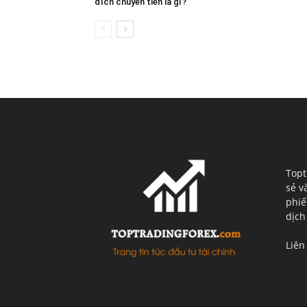
đích chuyển tiền là gì?
VỀ 
Topt
sẻ v
phiế
dịch
Liên