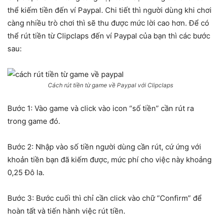
thể kiếm tiền đến ví Paypal. Chi tiết thì người dùng khi chơi
càng nhiều trò chơi thì sẽ thu được mức lời cao hơn. Để có
thể rút tiền từ Clipclaps đến ví Paypal của bạn thì các bước
sau:
Cách rút tiền từ game về Paypal với Clipclaps
Bước 1: Vào game và click vào icon “số tiền” cần rút ra
trong game đó.
Bước 2: Nhập vào số tiền người dùng cần rút, cứ ứng với
khoản tiền bạn đã kiếm được, mức phí cho việc này khoảng
0,25 Đô la.
Bước 3: Bước cuối thì chỉ cần click vào chữ “Confirm” để
hoàn tất và tiến hành việc rút tiền.