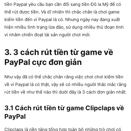
tiền Paypal yêu cầu bạn cần đổi sang tiền Đô la Mỹ để có
thể rút được tiền. Và dĩ nhiên thì chắc chắn là chơi game
kiếm tiền đến ví Paypal là có. Nhưng ngày nay đang xuất
hiện nhiều tình trạng lừa đảo, sử dụng nhiều thủ đoạn tinh
vi nhằm chiến đoạt tài sản người chơi mới.
3. 3 cách rút tiền từ game về
PayPal cực đơn giản
Như vậy đã có thể chắc chắn rằng việc chơi chơi kiếm tiền
về ví Paypal là có thật, vậy sẽ có nhiều người thắc mắc rằng
rút tiền về như thế nào thì dưới đây là 3 cách đơn giản nhất:
3.1 Cách rút tiền từ game Clipclaps về
PayPal
Clipclaps là nền tảng tổng hợp toàn bộ những trò chơi có