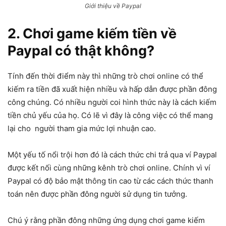
Giới thiệu về Paypal
2. Chơi game kiếm tiền về
Paypal có thật không?
Tính đến thời điểm này thì những trò chơi online có thể
kiếm ra tiền đã xuất hiện nhiều và hấp dẫn được phần đông
công chúng. Có nhiều người coi hình thức này là cách kiếm
tiền chủ yếu của họ. Có lẽ vì đây là công việc có thể mang
lại cho người tham gia mức lợi nhuận cao.
Một yếu tố nổi trội hơn đó là cách thức chi trả qua ví Paypal
được kết nối cùng những kênh trò chơi online. Chính vì ví
Paypal có độ bảo mật thông tin cao từ các cách thức thanh
toán nên được phần đông người sử dụng tin tưởng.
Chú ý rằng phần đông những ứng dụng chơi game kiếm