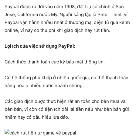
Paypal được ra đời vào năm 1998, đặt trụ sở chính ở San
Jose, California nước Mỹ. Người sáng lập là Peter Thiel, ví
Paypal vận hành nhiều nhất ở thương mại điện tử qua kênh
online, ví này có thu phí khi giao dịch hay rút tiền.
Lợi ích của việc sử dụng PayPal:
Cách thức thanh toán cực kỳ bảo mật thông tin.
Có hệ thống phủ khắp ở nhiều quốc gia, có thể thanh toán
hàng hóa ở nhiều nước nhanh chóng.
Các giao dịch được thực hiện rất an toàn cho bên mua và
bên bán, ví còn có tiện ích đòi lại tiền nếu như bên bán gửi
nhầm hay có dấu hiệu lừa đảo.