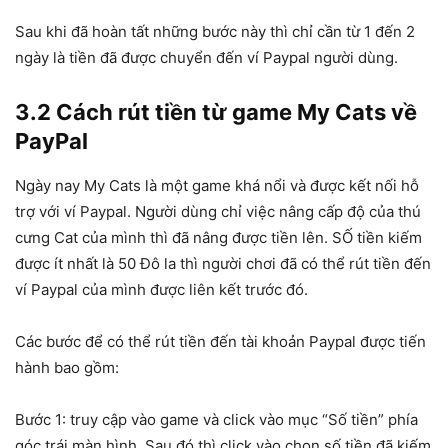
Sau khi đã hoàn tất những bước này thì chỉ cần từ 1 đến 2
ngày là tiền đã được chuyển đến ví Paypal người dùng.
3.2 Cách rút tiền từ game My Cats về
PayPal
Ngày nay My Cats là một game khá nổi và được kết nối hỗ
trợ với ví Paypal. Người dùng chỉ việc nâng cấp độ của thú
cưng Cat của mình thì đã nâng được tiền lên. SỐ tiền kiếm
được ít nhất là 50 Đô la thì người chơi đã có thể rút tiền đến
ví Paypal của mình được liên kết trước đó.
Các bước để có thể rút tiền đến tài khoản Paypal được tiến
hành bao gồm:
Bước 1: truy cập vào game và click vào mục “Số tiền” phía
góc trái màn hình. Sau đó thì click vào chọn số tiền đã kiếm