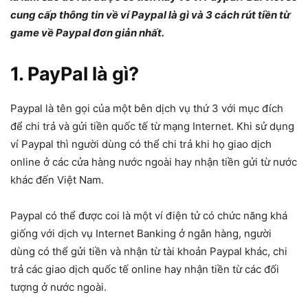
cung cấp thông tin về ví Paypal là gì và 3 cách rút tiền từ
game về Paypal đơn giản nhất.
1. PayPal là gì?
Paypal là tên gọi của một bên dịch vụ thứ 3 với mục đích
để chi trả và gửi tiền quốc tế từ mạng Internet. Khi sử dụng
ví Paypal thì người dùng có thể chi trả khi họ giao dịch
online ở các cửa hàng nước ngoài hay nhận tiền gửi từ nước
khác đến Việt Nam.
Paypal có thể được coi là một ví điện tử có chức năng khá
giống với dịch vụ Internet Banking ở ngân hàng, người
dùng có thể gửi tiền và nhận từ tài khoản Paypal khác, chi
trả các giao dịch quốc tế online hay nhận tiền từ các đối
tượng ở nước ngoài.