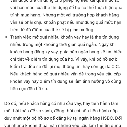
vẫn được thẻ tín dụng cho phép họ tiêu xài quá mức so
với hạn mức của thẻ tín dụng để họ có thể thực hiện quá
trình mua hàng. Nhưng một vài trường hợp khách hàng
vẫn sẽ phải chịu khoản phạt nếu như dùng quá mức hạn
trên, từ đó điểm của thẻ sẽ bị giảm xuống.
Tránh việc mở quá nhiều khoản vay hay là thẻ tín dụng
nhiều trong một khoảng thời gian quá ngắn. Ngay khi
khách hàng đăng ký vay, phía bên ngân hàng sẽ tìm hiểu
chi tiết về điểm tín dụng của họ. Vì vậy, khi bộ hồ sơ bị
kiểm tra đều sẽ để lại mọi thông tin, hay còn gọi là CIC.
Nếu khách hàng có quá nhiều vấn đề trong yêu cầu cấp
khoản vay hay điểm tín dụng sẽ làm ảnh hưởng vô cùng
tiêu cực đến hồ sơ.
Do đó, nếu khách hàng có nhu cầu vay, hãy tiến hành làm
một bài toán để so sánh, đồng thời chỉ nên tiến hành nộp
duy nhất một bộ hồ sơ để đăng ký tại ngân hàng HSBC. Đối
với những khoản thỏa mãn những yêu cầu làm thẻ tín dụng