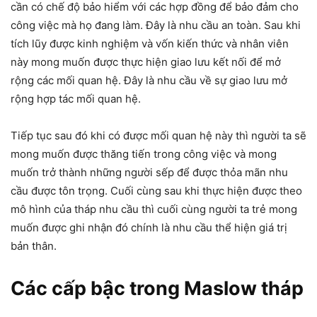
cần có chế độ bảo hiểm với các hợp đồng để bảo đảm cho
công việc mà họ đang làm. Đây là nhu cầu an toàn. Sau khi
tích lũy được kinh nghiệm và vốn kiến thức và nhân viên
này mong muốn được thực hiện giao lưu kết nối để mở
rộng các mối quan hệ. Đây là nhu cầu về sự giao lưu mở
rộng hợp tác mối quan hệ.
Tiếp tục sau đó khi có được mối quan hệ này thì người ta sẽ
mong muốn được thăng tiến trong công việc và mong
muốn trở thành những người sếp để được thỏa mãn nhu
cầu được tôn trọng. Cuối cùng sau khi thực hiện được theo
mô hình của tháp nhu cầu thì cuối cùng người ta trẻ mong
muốn được ghi nhận đó chính là nhu cầu thể hiện giá trị
bản thân.
Các cấp bậc trong Maslow tháp