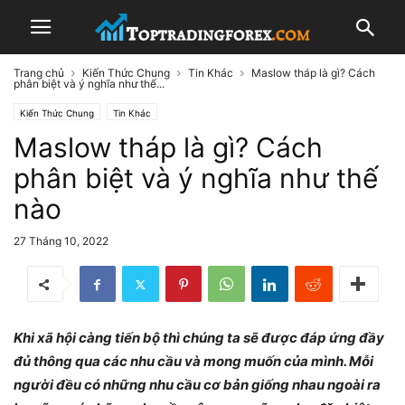
Trang chủ
Kiến Thức Chung
Tin Khác
Maslow tháp là gì? Cách
phân biệt và ý nghĩa như thế...
Kiến Thức Chung
Tin Khác
Maslow tháp là gì? Cách
phân biệt và ý nghĩa như thế
nào
27 Tháng 10, 2022
Khi xã hội càng tiến bộ thì chúng ta sẽ được đáp ứng đầy
đủ thông qua các nhu cầu và mong muốn của mình. Mỗi
người đều có những nhu cầu cơ bản giống nhau ngoài ra