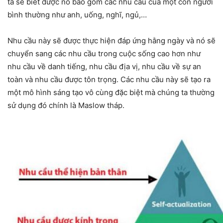
ta sẽ biết được nó bao gồm các nhu cầu của một con người
bình thường như anh, uống, nghĩ, ngủ,…
Nhu cầu này sẽ được thực hiện đáp ứng hằng ngày và nó sẽ
chuyển sang các nhu cầu trong cuộc sống cao hơn như
nhu cầu về danh tiếng, nhu cầu địa vị, nhu cầu về sự an
toàn và nhu cầu được tôn trọng. Các nhu cầu này sẽ tạo ra
một mô hình sáng tạo vô cùng đặc biệt mà chúng ta thường
sử dụng đó chính là Maslow tháp.