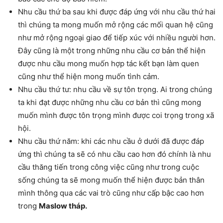
Nhu cầu thứ ba sau khi được đáp ứng với nhu cầu thứ hai
thì chúng ta mong muốn mở rộng các mối quan hệ cũng
như mở rộng ngoại giao để tiếp xúc với nhiều người hơn.
Đây cũng là một trong những nhu cầu cơ bản thể hiện
được nhu cầu mong muốn hợp tác kết bạn làm quen
cũng như thể hiện mong muốn tình cảm.
Nhu cầu thứ tư: nhu cầu về sự tôn trọng. Ai trong chúng
ta khi đạt được những nhu cầu cơ bản thì cũng mong
muốn mình được tôn trọng mình được coi trọng trong xã
hội.
Nhu cầu thứ năm: khi các nhu cầu ở dưới đã được đáp
ứng thì chúng ta sẽ có nhu cầu cao hơn đó chính là nhu
cầu thăng tiến trong công việc cũng như trong cuộc
sống chúng ta sẽ mong muốn thể hiện được bản thân
mình thông qua các vai trò cũng như cấp bậc cao hơn
trong
Maslow tháp.