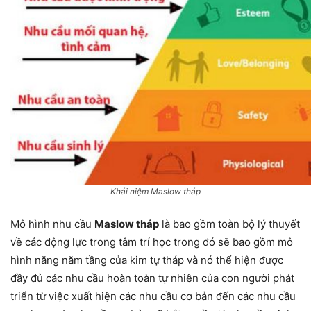
Khái niệm Maslow tháp
Mô hình nhu cầu
Maslow tháp
là bao gồm toàn bộ lý thuyết
về các động lực trong tâm trí học trong đó sẽ bao gồm mô
hình năng năm tầng của kim tự tháp và nó thể hiện được
đầy đủ các nhu cầu hoàn toàn tự nhiên của con người phát
triển từ việc xuất hiện các nhu cầu cơ bản đến các nhu cầu