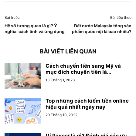
Bài trước
Bài tiếp theo
Hệ số tương quan là gì? Ý
Đất nước Malaysia tổng sản
nghĩa, cách tính và ứng dụng
phẩm quốc nội là bao nhiêu?
BÀI VIẾT LIÊN QUAN
Cách chuyển tiền sang Mỹ và
mục đích chuyển tiền là...
13 Tháng 1, 2023
Top những cách kiếm tiền online
hiệu quả nhất ngày nay
29 Tháng 10, 2022
Ví Payeer là gì? Đánh giá các ưu