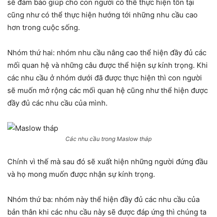
sẽ đảm bảo giúp cho con người có thể thực hiện tồn tại
cũng như có thể thực hiện hướng tới những nhu cầu cao
hơn trong cuộc sống.
Nhóm thứ hai: nhóm nhu cầu nâng cao thể hiện đầy đủ các
mối quan hệ và những câu được thể hiện sự kính trọng. Khi
các nhu cầu ở nhóm dưới đã được thực hiện thì con người
sẽ muốn mở rộng các mối quan hệ cũng như thể hiện được
đầy đủ các nhu cầu của mình.
Các nhu cầu trong Maslow tháp
Chính vì thế mà sau đó sẽ xuất hiện những người đứng đầu
và họ mong muốn được nhận sự kính trọng.
Nhóm thứ ba: nhóm này thể hiện đầy đủ các nhu cầu của
bản thân khi các nhu cầu này sẽ được đáp ứng thì chúng ta