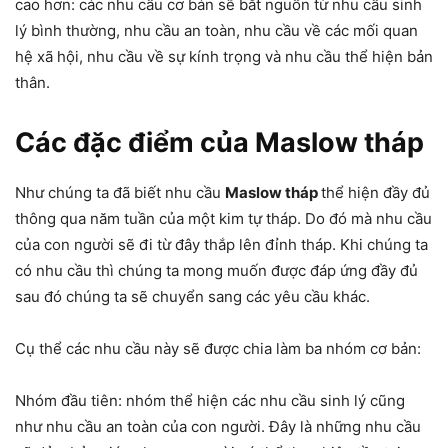
cao hơn: các nhu cầu cơ bản sẽ bắt nguồn từ nhu cầu sinh
lý bình thường, nhu cầu an toàn, nhu cầu về các mối quan
hệ xã hội, nhu cầu về sự kính trọng và nhu cầu thể hiện bản
thân.
Các đặc điểm của Maslow tháp
Như chúng ta đã biết nhu cầu
Maslow tháp
thể hiện đầy đủ
thông qua năm tuần của một kim tự tháp. Do đó mà nhu cầu
của con người sẽ đi từ đây thắp lên đỉnh tháp. Khi chúng ta
có nhu cầu thì chúng ta mong muốn được đáp ứng đầy đủ
sau đó chúng ta sẽ chuyển sang các yêu cầu khác.
Cụ thể các nhu cầu này sẽ được chia làm ba nhóm cơ bản:
Nhóm đầu tiên: nhóm thể hiện các nhu cầu sinh lý cũng
như nhu cầu an toàn của con người. Đây là những nhu cầu