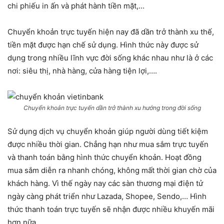
chi phiếu in ấn và phát hành tiền mặt,…
Chuyển khoản trực tuyến hiện nay đã dần trở thành xu thế,
tiền mặt được hạn chế sử dụng. Hình thức này được sử
dụng trong nhiều lĩnh vực đời sống khác nhau như là ở các
nơi: siêu thị, nhà hàng, cửa hàng tiện lợi,….
Chuyển khoản trực tuyến dần trở thành xu hướng trong đời sống
Sử dụng dịch vụ chuyển khoản giúp người dùng tiết kiệm
được nhiều thời gian. Chẳng hạn như mua sắm trực tuyến
và thanh toán bằng hình thức chuyển khoản. Hoạt đồng
mua sắm diễn ra nhanh chóng, không mất thời gian chờ của
khách hàng. Vì thế ngày nay các sàn thương mại điện tử
ngày càng phát triển như Lazada, Shopee, Sendo,… Hình
thức thanh toán trực tuyến sẽ nhận được nhiều khuyến mãi
hơn nữa