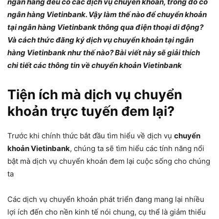
ngân hàng đều có các dịch vụ chuyển khoản, trong đó có
ngân hàng Vietinbank. Vậy làm thế nào để chuyển khoản
tại ngân hàng Vietinbank thông qua điện thoại di động?
Và cách thức đăng ký dịch vụ chuyển khoản tại ngân
hàng Vietinbank như thế nào? Bài viết này sẽ giải thích
chi tiết các thông tin về chuyển khoản Vietinbank
Tiện ích mà dịch vụ chuyển
khoản trực tuyến đem lại?
Trước khi chính thức bắt đầu tìm hiểu về dịch vụ
chuyển
khoản Vietinbank
, chúng ta sẽ tìm hiểu các tính năng nổi
bật mà dịch vụ chuyển khoản đem lại cuộc sống cho chúng
ta
Các dịch vụ chuyển khoản phát triển đang mang lại nhiều
lợi ích đến cho nền kinh tế nói chung, cụ thể là giảm thiểu