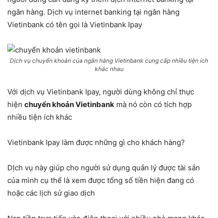
ngân hàng. Dịch vụ internet banking tại ngân hàng
Vietinbank có tên gọi là Vietinbank Ipay
Dịch vụ chuyển khoản của ngân hàng Vietinbank cung cấp nhiều tiện ích
khác nhau
Với dịch vụ Vietinbank Ipay, người dùng không chỉ thực
hiện
chuyển khoản Vietinbank
mà nó còn có tích hợp
nhiều tiện ích khác
Vietinbank Ipay làm được những gì cho khách hàng?
DỊch vụ này giúp cho người sử dụng quản lý được tài sản
của mình cụ thể là xem được tổng số tiền hiện đang có
hoặc các lịch sử giao dịch