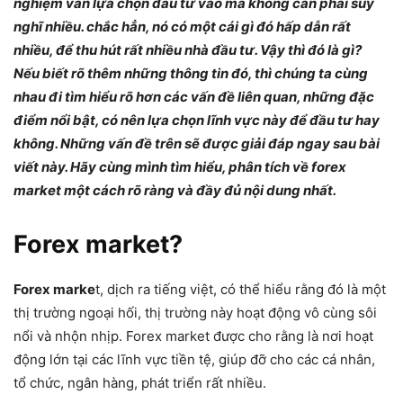
nghiệm vẫn lựa chọn đầu tư vào mà không cần phải suy
nghĩ nhiều. chắc hẳn, nó có một cái gì đó hấp dẫn rất
nhiều, để thu hút rất nhiều nhà đầu tư. Vậy thì đó là gì?
Nếu biết rõ thêm những thông tin đó, thì chúng ta cùng
nhau đi tìm hiểu rõ hơn các vấn đề liên quan, những đặc
điểm nổi bật, có nên lựa chọn lĩnh vực này để đầu tư hay
không. Những vấn đề trên sẽ được giải đáp ngay sau bài
viết này. Hãy cùng mình tìm hiểu, phân tích về forex
market một cách rõ ràng và đầy đủ nội dung nhất.
Forex market?
Forex marke
t, dịch ra tiếng việt, có thể hiểu rằng đó là một
thị trường ngoại hối, thị trường này hoạt động vô cùng sôi
nổi và nhộn nhịp. Forex market được cho rằng là nơi hoạt
động lớn tại các lĩnh vực tiền tệ, giúp đỡ cho các cá nhân,
tổ chức, ngân hàng, phát triển rất nhiều.