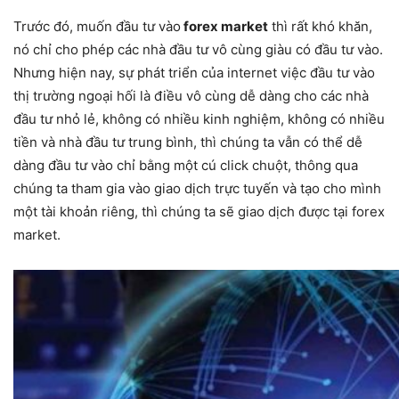
Trước đó, muốn đầu tư vào
forex market
thì rất khó khăn,
nó chỉ cho phép các nhà đầu tư vô cùng giàu có đầu tư vào.
Nhưng hiện nay, sự phát triển của internet việc đầu tư vào
thị trường ngoại hối là điều vô cùng dễ dàng cho các nhà
đầu tư nhỏ lẻ, không có nhiều kinh nghiệm, không có nhiều
tiền và nhà đầu tư trung bình, thì chúng ta vẫn có thể dễ
dàng đầu tư vào chỉ bằng một cú click chuột, thông qua
chúng ta tham gia vào giao dịch trực tuyến và tạo cho mình
một tài khoản riêng, thì chúng ta sẽ giao dịch được tại forex
market.