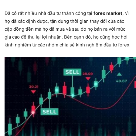
Đã có rất nhiều nhà đầu tư thành công tại
forex market,
vì
họ đã xác định được, tận dụng thời gian thay đổi của các
cặp đồng tiền mà họ đã mua và sau đó họ bán ra với mức
giá cao để thu lại lợi nhuận. Bên cạnh đó, họ cũng học hỏi
kinh nghiệm từ các nhóm chia sẻ kinh nghiệm đầu tư forex.