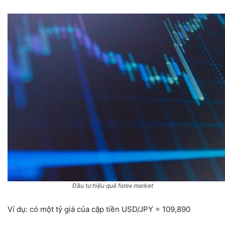
Đầu tư hiệu quả forex market
Ví dụ: có một tỷ giá của cặp tiền USD/JPY = 109,890