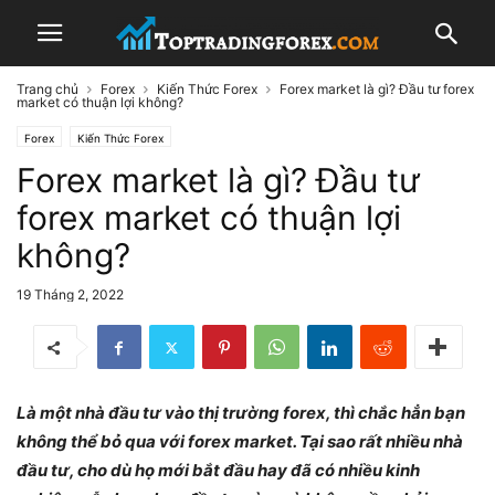
Trang chủ
Forex
Kiến Thức Forex
Forex market là gì? Đầu tư forex
market có thuận lợi không?
Forex
Kiến Thức Forex
Forex market là gì? Đầu tư
forex market có thuận lợi
không?
19 Tháng 2, 2022
Là một nhà đầu tư vào thị trường forex, thì chắc hẳn bạn
không thể bỏ qua với forex market. Tại sao rất nhiều nhà
đầu tư, cho dù họ mới bắt đầu hay đã có nhiều kinh