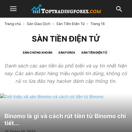
Trang chủ
Sàn Giao Dịch
Sàn Tiền Điện Tử
Trang 16
SÀN TIỀN ĐIỆN TỬ
SÀN CHỨNG KHOÁN
SÀN FOREX
SÀN TIỀN ĐIỆN TỬ
Danh sách các sàn tiền ảo phổ biến và uy tín nhất hiện
nay. Các sàn được hàng triệu người tin dùng, không có
rủi ro lừa đảo hay hacker đánh cắp thông tin.
Binomo là gì và cách rút tiền từ Binomo chi
tiết...
25 Tháng 10, 2022