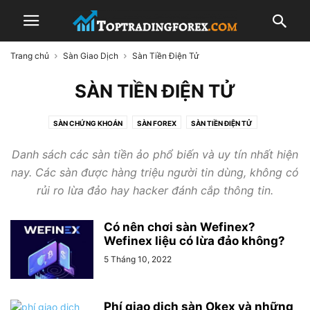
Trang chủ
Sàn Giao Dịch
Sàn Tiền Điện Tử
SÀN TIỀN ĐIỆN TỬ
SÀN CHỨNG KHOÁN
SÀN FOREX
SÀN TIỀN ĐIỆN TỬ
Danh sách các sàn tiền ảo phổ biến và uy tín nhất hiện
nay. Các sàn được hàng triệu người tin dùng, không có
rủi ro lừa đảo hay hacker đánh cắp thông tin.
Có nên chơi sàn Wefinex?
Wefinex liệu có lừa đảo không?
5 Tháng 10, 2022
Phí giao dịch sàn Okex và những