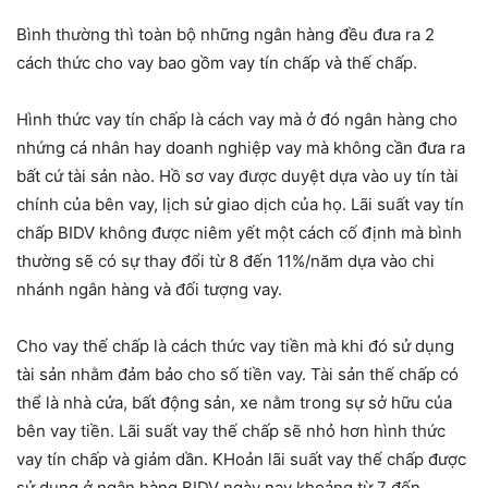
Bình thường thì toàn bộ những ngân hàng đều đưa ra 2
cách thức cho vay bao gồm vay tín chấp và thế chấp.
Hình thức vay tín chấp là cách vay mà ở đó ngân hàng cho
nhứng cá nhân hay doanh nghiệp vay mà không cần đưa ra
bất cứ tài sản nào. Hồ sơ vay được duyệt dựa vào uy tín tài
chính của bên vay, lịch sử giao dịch của họ. Lãi suất vay tín
chấp BIDV không được niêm yết một cách cố định mà bình
thường sẽ có sự thay đổi từ 8 đến 11%/năm dựa vào chi
nhánh ngân hàng và đối tượng vay.
Cho vay thế chấp là cách thức vay tiền mà khi đó sử dụng
tài sản nhằm đảm bảo cho số tiền vay. Tài sản thế chấp có
thể là nhà cửa, bất động sản, xe nằm trong sự sở hữu của
bên vay tiền. Lãi suất vay thế chấp sẽ nhỏ hơn hình thức
vay tín chấp và giảm dần. KHoản lãi suất vay thế chấp được
sử dụng ở ngân hàng BIDV ngày nay khoảng từ 7 đến