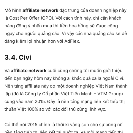
Mô hình
affiliate network
đặc trưng của doanh nghiệp này
là Cost Per Offer (CPO). Với cách tính này, chỉ cần khách
hàng đồng ý nhấn mua thì tiền hoa hồng sẽ được cộng
ngay cho người quảng cáo. Vì vậy các nhà quảng cáo sẽ dễ
dàng kiếm lợi nhuận hơn với AdFlex.
3.4. Civi
Và
affiliate network
cuối cùng chúng tôi muốn giới thiệu
đến bạn ngày hôm nay không ai khác quá xa lạ ngoài Civi.
Nền tảng affiliate này do một doanh nghiệp Việt Nam thành
lập (đó là Công ty Cổ phần Việt Tiến Mạnh – VTM Group)
cũng vào năm 2015. Đây là nền tảng mạng liên kết tiếp thị
thuần Việt 100% so với các đối thủ cùng lĩnh vực.
Có thể nói 2015 chính là thời kì vàng son cho sự bùng nổ
nền tảng tiếp thị liên kết tại nước ta. Và mỗi mạng tiếp thị