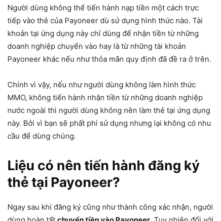
Người dùng không thể tiến hành nạp tiền một cách trực
tiếp vào thẻ của Payoneer dù sử dụng hình thức nào. Tài
khoản tại ứng dụng này chỉ dùng để nhận tiền từ những
doanh nghiệp chuyển vào hay là từ những tài khoản
Payoneer khác nếu như thỏa mãn quy định đã đề ra ở trên.
Chính vì vậy, nếu như người dùng không làm hình thức
MMO, không tiến hành nhận tiền từ những doanh nghiệp
nước ngoài thì người dùng không nên làm thẻ tại ứng dụng
này. Bởi vì bạn sẽ phất phí sử dụng nhưng lại không có nhu
cầu để dùng chúng.
Liệu có nên tiến hành đăng ký
thẻ tại Payoneer?
Ngay sau khi đăng ký cũng như thành công xác nhận, người
dùng hoàn tất
chuyển tiền vào Payoneer
. Tuy nhiên đối với