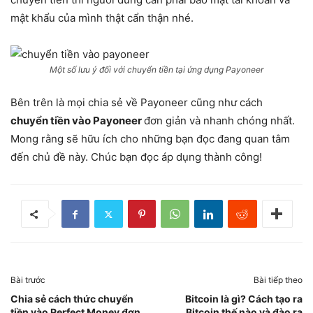
mật khẩu của mình thật cẩn thận nhé.
Một số lưu ý đối với chuyển tiền tại ứng dụng Payoneer
Bên trên là mọi chia sẻ về Payoneer cũng như cách
chuyển tiền vào Payoneer
đơn giản và nhanh chóng nhất.
Mong rằng sẽ hữu ích cho những bạn đọc đang quan tâm
đến chủ đề này. Chúc bạn đọc áp dụng thành công!
Bài trước
Bài tiếp theo
Chia sẻ cách thức chuyển
Bitcoin là gì? Cách tạo ra
tiền vào Perfect Money đơn
Bitcoin thế nào và đào ra