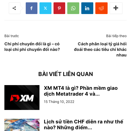
Bài trước
Bài tiếp theo
Chi phí chuyển đổi là gì – có
Cách phân loại tỷ giá hối
loại chi phí chuyển đổi nào?
đoái theo các tiêu chí khác
nhau
BÀI VIẾT LIÊN QUAN
XM MT4 là gì? Phần mềm giao
dịch Metatrader 4 và...
15 Tháng 10, 2022
Lịch sử tiền CHF diễn ra như thế
nào? Những điểm...