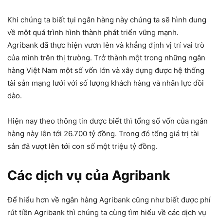
Khi chúng ta biết tụi ngân hàng này chúng ta sẽ hình dung
về một quá trình hình thành phát triển vững mạnh.
Agribank đã thực hiện vươn lên và khẳng định vị trí vai trò
của mình trên thị trường. Trở thành một trong những ngân
hàng Việt Nam một số vốn lớn và xây dựng được hệ thống
tài sản mạng lưới với số lượng khách hàng và nhân lực dồi
dào.
Hiện nay theo thông tin được biết thì tổng số vốn của ngân
hàng này lên tới 26.700 tỷ đồng. Trong đó tổng giá trị tài
sản đã vượt lên tới con số một triệu tỷ đồng.
Các dịch vụ của Agribank
Để hiểu hơn về ngân hàng Agribank cũng như biết được phí
rút tiền Agribank thì chúng ta cùng tìm hiểu về các dịch vụ