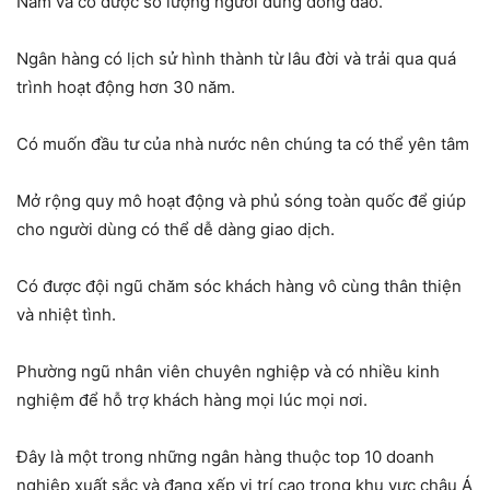
Nam và có được số lượng người dùng đông đảo.
Ngân hàng có lịch sử hình thành từ lâu đời và trải qua quá
trình hoạt động hơn 30 năm.
Có muốn đầu tư của nhà nước nên chúng ta có thể yên tâm
Mở rộng quy mô hoạt động và phủ sóng toàn quốc để giúp
cho người dùng có thể dễ dàng giao dịch.
Có được đội ngũ chăm sóc khách hàng vô cùng thân thiện
và nhiệt tình.
Phường ngũ nhân viên chuyên nghiệp và có nhiều kinh
nghiệm để hỗ trợ khách hàng mọi lúc mọi nơi.
Đây là một trong những ngân hàng thuộc top 10 doanh
nghiệp xuất sắc và đang xếp vị trí cao trong khu vực châu Á