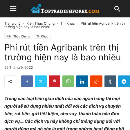
Trang chủ
Kiến Thức Chung
Tin Khác
Phí rút tiền Agribank trên thị
trường hiện nay là bao nhiêu
Kiến Thức Chung
Tin Khác
Phí rút tiền Agribank trên thị
trường hiện nay là bao nhiêu
29 Tháng 9, 2022
Trong các loại hình giao dịch của các ngân hàng thì mọi
người sẽ sử dụng nhiều nhất đối với các dịch vụ chuyển
tiền, rút tiền, gửi tiết kiệm, cho vay, thanh toán hóa đơn
dịch vụ,…Các dịch vụ này không chỉ thông dụng đối với
người dùng mà nó còn là một trong những hoạt động phổ