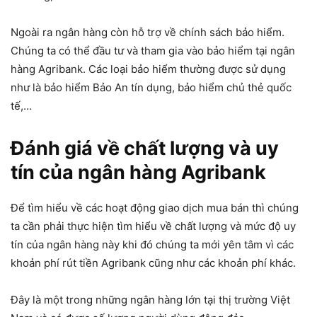
Ngoài ra ngân hàng còn hỗ trợ về chính sách bảo hiểm.
Chúng ta có thể đầu tư và tham gia vào bảo hiểm tại ngân
hàng Agribank. Các loại bảo hiểm thường được sử dụng
như là bảo hiểm Bảo An tín dụng, bảo hiểm chủ thẻ quốc
tế,…
Đánh giá về chất lượng và uy
tín của ngân hàng Agribank
Để tìm hiểu về các hoạt động giao dịch mua bán thì chúng
ta cần phải thực hiện tìm hiểu về chất lượng và mức độ uy
tín của ngân hàng này khi đó chúng ta mới yên tâm vì các
khoản phí rút tiền Agribank cũng như các khoản phí khác.
Đây là một trong những ngân hàng lớn tại thị trường Việt