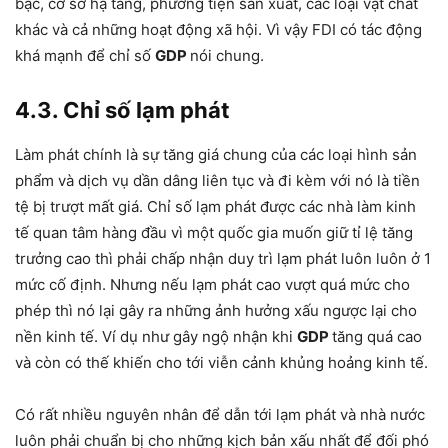
bạc, cơ sở hạ tầng, phương tiện sản xuất, các loại vật chất
khác và cả những hoạt động xã hội. Vì vậy FDI có tác động
khá mạnh để chỉ số
GDP
nói chung.
4.3. Chỉ số lạm phát
Làm phát chính là sự tăng giá chung của các loại hình sản
phẩm và dịch vụ dần dâng liên tục và đi kèm với nó là tiền
tệ bị trượt mất giá. Chỉ số lạm phát được các nhà làm kinh
tế quan tâm hàng đầu vì một quốc gia muốn giữ tỉ lệ tăng
trưởng cao thì phải chấp nhận duy trì lạm phát luôn luôn ở 1
mức cố định. Nhưng nếu lạm phát cao vượt quá mức cho
phép thì nó lại gây ra những ảnh hưởng xấu ngược lại cho
nền kinh tế. Ví dụ như gây ngộ nhận khi
GDP
tăng quá cao
và còn có thế khiến cho tới viễn cảnh khủng hoảng kinh tế.
Có rất nhiều nguyên nhân để dẫn tới lạm phát và nhà nước
luôn phải chuẩn bị cho những kịch bản xấu nhất để đối phó