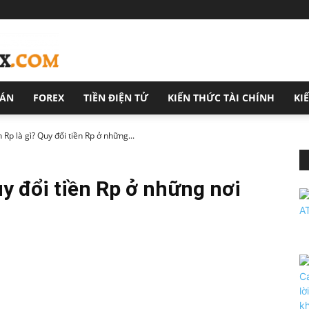
OÁN
FOREX
TIỀN ĐIỆN TỬ
KIẾN THỨC TÀI CHÍNH
KI
n Rp là gì? Quy đổi tiền Rp ở những...
uy đổi tiền Rp ở những nơi