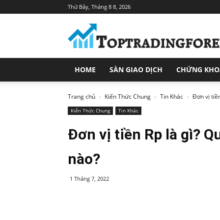
Thứ Bảy, Tháng 8 8, 2026
Toptradingforex.com
–
Trang
Tin
Tức
HOME
SÀN GIAO DỊCH
CHỨNG KH
Đầu
Tư
Tài
Trang chủ
Kiến Thức Chung
Tin Khác
Đơn vị tiề
Chính
Kiến Thức Chung
Tin Khác
Đơn vị tiền Rp là gì? Q
nào?
1 Tháng 7, 2022
Share