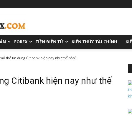
OÁN
FOREX
TIỀN ĐIỆN TỬ
KIẾN THỨC TÀI CHÍNH
KI
 mở thẻ tín dụng Citibank hiện nay như thế nào?
ụng Citibank hiện nay như thế