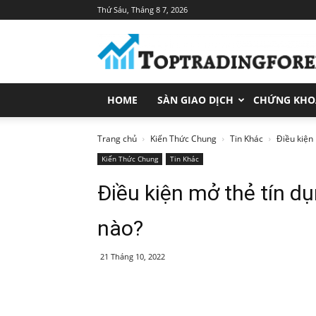
Thứ Sáu, Tháng 8 7, 2026
Toptradingforex.com
–
Trang
Tin
Tức
HOME
SÀN GIAO DỊCH
CHỨNG KH
Đầu
Tư
Tài
Trang chủ
Kiến Thức Chung
Tin Khác
Điều kiện
Chính
Kiến Thức Chung
Tin Khác
Điều kiện mở thẻ tín d
nào?
21 Tháng 10, 2022
Share