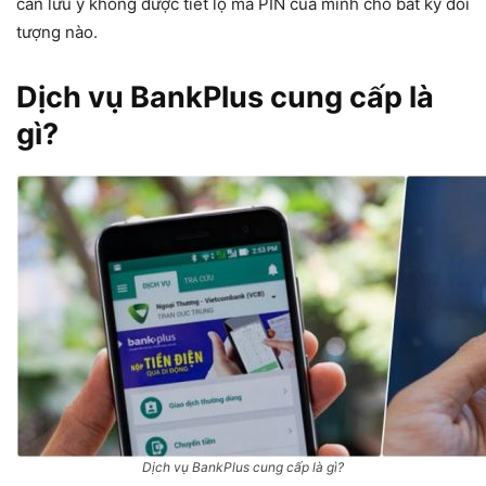
cần lưu ý không được tiết lộ mã PIN của mình cho bất kỳ đối
tượng nào.
Dịch vụ BankPlus cung cấp là
gì?
Dịch vụ BankPlus cung cấp là gì?