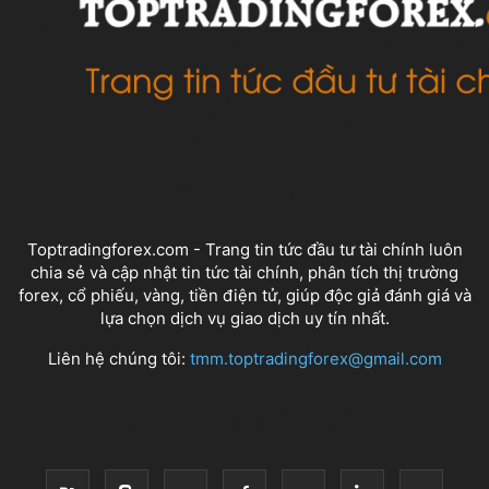
VỀ CHÚNG TÔI
Toptradingforex.com - Trang tin tức đầu tư tài chính luôn
chia sẻ và cập nhật tin tức tài chính, phân tích thị trường
forex, cổ phiếu, vàng, tiền điện tử, giúp độc giả đánh giá và
lựa chọn dịch vụ giao dịch uy tín nhất.
Liên hệ chúng tôi:
tmm.toptradingforex@gmail.com
THEO DÕI CHÚNG TÔI