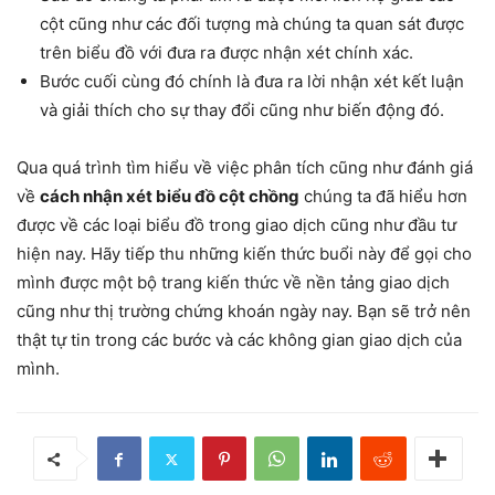
cột cũng như các đối tượng mà chúng ta quan sát được
trên biểu đồ với đưa ra được nhận xét chính xác.
Bước cuối cùng đó chính là đưa ra lời nhận xét kết luận
và giải thích cho sự thay đổi cũng như biến động đó.
Qua quá trình tìm hiểu về việc phân tích cũng như đánh giá
về
cách nhận xét biểu đồ cột chồng
chúng ta đã hiểu hơn
được về các loại biểu đồ trong giao dịch cũng như đầu tư
hiện nay. Hãy tiếp thu những kiến thức buổi này để gọi cho
mình được một bộ trang kiến thức về nền tảng giao dịch
cũng như thị trường chứng khoán ngày nay. Bạn sẽ trở nên
thật tự tin trong các bước và các không gian giao dịch của
mình.