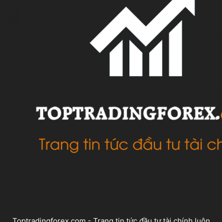
VỀ CHÚNG TÔI
Toptradingforex.com - Trang tin tức đầu tư tài chính luôn