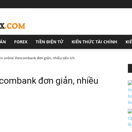
OÁN
FOREX
TIỀN ĐIỆN TỬ
KIẾN THỨC TÀI CHÍNH
KI
ền online Vietcombank đơn giản, nhiều tiện ích
tcombank đơn giản, nhiều