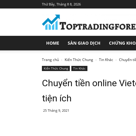
Thứ Bảy, Tháng 8 8, 2026
Toptradingforex.com
–
Trang
Tin
Tức
HOME
SÀN GIAO DỊCH
CHỨNG KH
Đầu
Tư
Tài
Trang chủ
Kiến Thức Chung
Tin Khác
Chuyển ti
Chính
Kiến Thức Chung
Tin Khác
Chuyển tiền online Vie
tiện ích
25 Tháng 9, 2021
Share